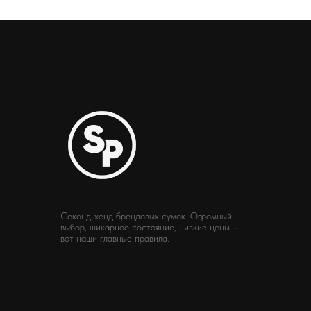
Секонд-хенд брендовых сумок. Огромный
выбор, шикарное состояние, низкие цены –
вот наши главные правила.