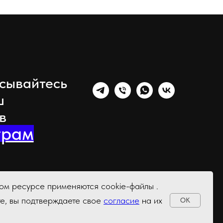
сывайтесь
ш
 в
грам
м ресурсе применяются cookie-файлы .
те, вы подтверждаете свое
согласие
на их
OK