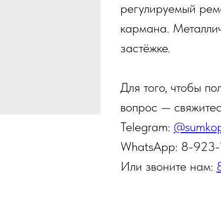
регулируемый реме
кармана. Металлич
застёжке.
Для того, чтобы по
вопрос — свяжите
Telegram:
@sumkop
WhatsApp: 8-923
Или звоните нам: