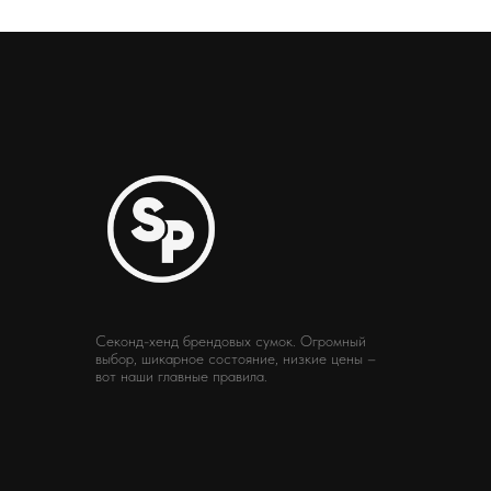
Секонд-хенд брендовых сумок. Огромный
выбор, шикарное состояние, низкие цены –
вот наши главные правила.