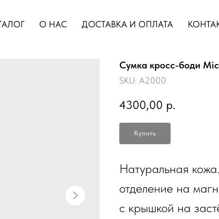
ТАЛОГ
О НАС
ДОСТАВКА И ОПЛАТА
КОНТА
Сумка кросс-боди Mic
SKU:
A2000
4300,00
р.
Купить
Натуральная кожа.
отделение на магн
с крышкой на зас