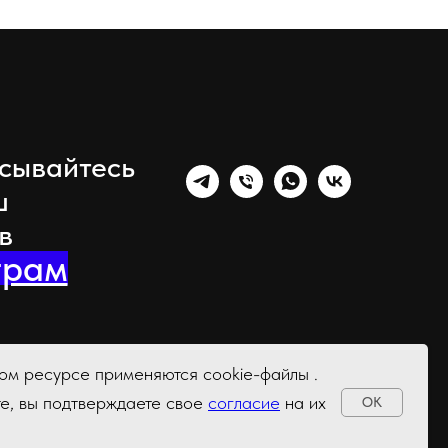
сывайтесь
ш
 в
грам
м ресурсе применяются cookie-файлы .
те, вы подтверждаете свое
согласие
на их
OK